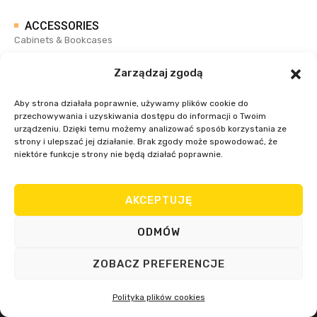
ACCESSORIES
Cabinets & Bookcases
Screens
Zarządzaj zgodą
Outdoor Furniture
Floor Samples
Aby strona działała poprawnie, używamy plików cookie do
przechowywania i uzyskiwania dostępu do informacji o Twoim
TEXTURE LAB
urządzeniu. Dzięki temu możemy analizować sposób korzystania ze
Side Tables
strony i ulepszać jej działanie. Brak zgody może spowodować, że
niektóre funkcje strony nie będą działać poprawnie.
Beside Tables
Sideboards & Drawers
Lounge Chairs
AKCEPTUJĘ
ODMÓW
ZOBACZ PREFERENCJE
Polityka plików cookies